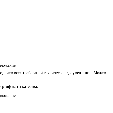
дложение.
людением всех требований технической документации. Можем
ертификаты качества.
дложение.