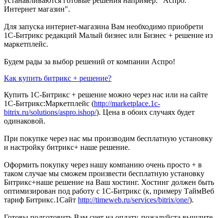
устанавливаются готовые решения например: "Аспро.
Интернет магазин".
Для запуска интернет-магазина Вам необходимо приобрети
1С-Битрикс редакций Малый бизнес или Бизнес + решение из
маркетплейс.
Будем рады за выбор решений от компании Аспро!
Как купить битрикс + решение?
Купить 1С-Битрикс + решение можно через нас или на сайте
1С-Битрикс:Маркетплейс (
http://marketplace.1c-
bitrix.ru/solutions/aspro.ishop/
). Цена в обоих случаях будет
одинаковой.
При покупке через нас мы производим бесплатную установку
и настройку битрикс+ наше решение.
Оформить покупку через нашу компанию очень просто + в
таком случае мы сможем произвести бесплатную установку
Битрикс+наше решение на Ваш хостинг. Хостинг должен быть
оптимизирован под работу с 1С-Битрикс (к, примеру ТаймВеб
тариф Битрикс.1Сайт
http://timeweb.ru/services/bitrix/one/
).
Готовы подготовить Вам счет на оплату, пожалуйста вышлите