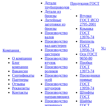
Детали
Продукция ГОСТ
трубопроводов
Детали из
бронзы
Втулки
Литейные
ГОСТ ИСО
заготовки из
2795-2001
бронзы
Крышка
Производство
ГОСТ
валов
13976-74
Производство
Ниппель
вал-шестерен
ГОСТ
Ус
Производство
13956-74
Компания
шестерен
Оси ГОСТ
О компании
Производство
9650-80
Блог
втулок
Пробки
компании
Производство
ГОСТ
Вакансии
роликов
13973-74
Сертификаты
Производство
Проходники
Партнеры
осей
прямые
Отзывы
Производство
ГОСТ
Реквизиты
штуцеров
13959-74
Контакты
Производство
Штифты
направляющих
ГОСТ
Производство
Шайбы
червячных
ГОСТ