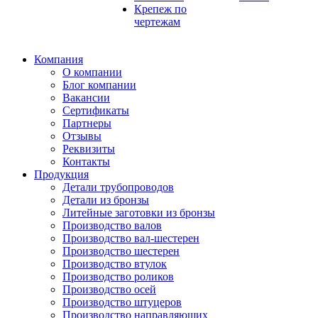
Крепеж по
чертежам
Компания
О компании
Блог компании
Вакансии
Сертификаты
Партнеры
Отзывы
Реквизиты
Контакты
Продукция
Детали трубопроводов
Детали из бронзы
Литейные заготовки из бронзы
Производство валов
Производство вал-шестерен
Производство шестерен
Производство втулок
Производство роликов
Производство осей
Производство штуцеров
Производство направляющих