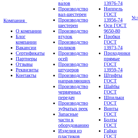
валов
13976-74
Производство
Ниппель
вал-шестерен
ГОСТ
Ус
Производство
13956-74
Компания
шестерен
Оси ГОСТ
О компании
Производство
9650-80
Блог
втулок
Пробки
компании
Производство
ГОСТ
Вакансии
роликов
13973-74
Сертификаты
Производство
Проходники
Партнеры
осей
прямые
Отзывы
Производство
ГОСТ
Реквизиты
штуцеров
13959-74
Контакты
Производство
Штифты
направляющих
ГОСТ
Производство
Шайбы
червячных
ГОСТ
передач
Шпильки
Производство
ГОСТ
зубчатых реек
Винты
Запасные
ГОСТ
части к
Болты
оборудованию
ГОСТ
Изделия из
Гайки
пластиков
ГОСТ