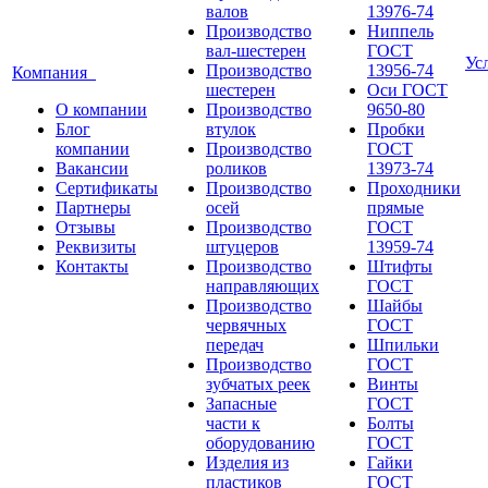
валов
13976-74
Производство
Ниппель
вал-шестерен
ГОСТ
Ус
Производство
13956-74
Компания
шестерен
Оси ГОСТ
О компании
Производство
9650-80
Блог
втулок
Пробки
компании
Производство
ГОСТ
Вакансии
роликов
13973-74
Сертификаты
Производство
Проходники
Партнеры
осей
прямые
Отзывы
Производство
ГОСТ
Реквизиты
штуцеров
13959-74
Контакты
Производство
Штифты
направляющих
ГОСТ
Производство
Шайбы
червячных
ГОСТ
передач
Шпильки
Производство
ГОСТ
зубчатых реек
Винты
Запасные
ГОСТ
части к
Болты
оборудованию
ГОСТ
Изделия из
Гайки
пластиков
ГОСТ