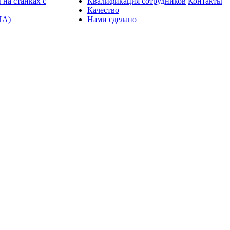
 на станках с
Квалификация сотрудников
Контакты
Качество
ПА)
Нами сделано