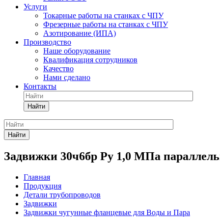
Услуги
Токарные работы на станках с ЧПУ
Фрезерные работы на станках с ЧПУ
Азотирование (ИПА)
Производство
Наше оборудование
Квалификация сотрудников
Качество
Нами сделано
Контакты
Найти
Найти
Задвижки 30ч6бр Ру 1,0 МПа параллел
Главная
Продукция
Детали трубопроводов
Задвижки
Задвижки чугунные фланцевые для Воды и Пара