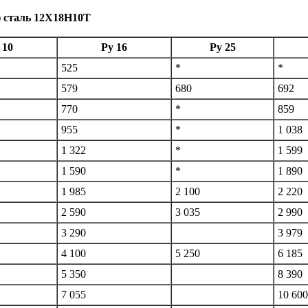
 10
Ру 16
Ру 25
525
*
*
579
680
692
770
*
859
955
*
1 038
1 322
*
1 599
1 590
*
1 890
1 985
2 100
2 220
2 590
3 035
2 990
3 290
3 979
4 100
5 250
6 185
5 350
8 390
7 055
10 600