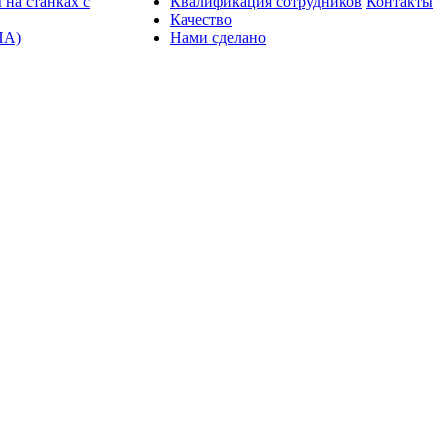
 на станках с
Квалификация сотрудников
Контакты
Качество
ПА)
Нами сделано