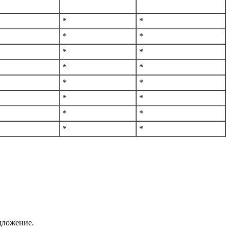
*
*
*
*
*
*
*
*
*
*
*
*
*
*
*
*
дложение.