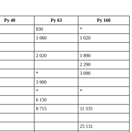
Ру 40
Ру 63
Ру 160
830
*
1 060
1 020
2 020
1 890
2 290
*
3 090
3 900
*
*
6 150
8 715
11 335
25 131