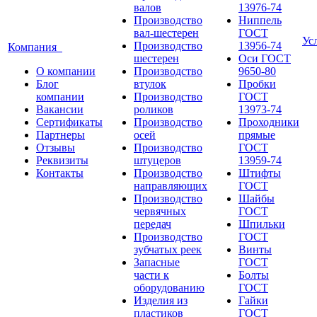
валов
13976-74
Производство
Ниппель
вал-шестерен
ГОСТ
Ус
Производство
13956-74
Компания
шестерен
Оси ГОСТ
О компании
Производство
9650-80
Блог
втулок
Пробки
компании
Производство
ГОСТ
Вакансии
роликов
13973-74
Сертификаты
Производство
Проходники
Партнеры
осей
прямые
Отзывы
Производство
ГОСТ
Реквизиты
штуцеров
13959-74
Контакты
Производство
Штифты
направляющих
ГОСТ
Производство
Шайбы
червячных
ГОСТ
передач
Шпильки
Производство
ГОСТ
зубчатых реек
Винты
Запасные
ГОСТ
части к
Болты
оборудованию
ГОСТ
Изделия из
Гайки
пластиков
ГОСТ