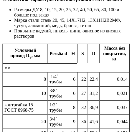
Размеры ДУ 8, 10, 15, 20, 25, 32, 40, 50, 65, 80, 100 и
больше под заказ
Марка стали сталь 20, 45, 14Х17Н2, 13Х11Н2В2МФ,
чугун, алюминий, медь, бронза, титан
Покрытие кадмий, никель, цинк, окисное из кислых
растворов
Масса без
Условный
Резьба d
H
S
D
покрытия,
проход D
, мм
у
кг
мм
1/4`
8
6
22
22,4
0,014
трубы
3/8`
10
6
27
31,2
0,021
трубы
контргайка 15
1/2`
8
32
36,9
0,037
ГОСТ 8968-75
трубы
3/4`
20
9
36
41,6
0,044
трубы