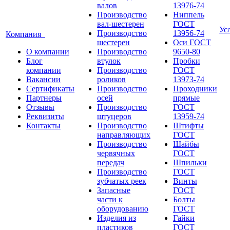
валов
13976-74
Производство
Ниппель
вал-шестерен
ГОСТ
Ус
Производство
13956-74
Компания
шестерен
Оси ГОСТ
О компании
Производство
9650-80
Блог
втулок
Пробки
компании
Производство
ГОСТ
Вакансии
роликов
13973-74
Сертификаты
Производство
Проходники
Партнеры
осей
прямые
Отзывы
Производство
ГОСТ
Реквизиты
штуцеров
13959-74
Контакты
Производство
Штифты
направляющих
ГОСТ
Производство
Шайбы
червячных
ГОСТ
передач
Шпильки
Производство
ГОСТ
зубчатых реек
Винты
Запасные
ГОСТ
части к
Болты
оборудованию
ГОСТ
Изделия из
Гайки
пластиков
ГОСТ