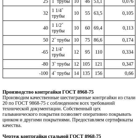
25
1` трубы
10
46
53,1
0,076
1 1/4`
32
10
55
63,5
0,105
трубы
1 1/2`
40
10
60
69,4
0,113
трубы
50
2` трубы
10
75
86,6
0,174
2 1/4`
-65
12
95
110
0,334
трубы
-80
3` трубы
12
105
121
0,347
-100
4` трубы
14
135
156
0,66
Производство контргайки ГОСТ 8968-75
Производим качественные шестигранные контргайки из стали
20 по ГОСТ 9868-75 с соблюдением всех требований
технической документации. Собственный цех
гальванического покрытия позволяет оперативно покрывать
цинком и другими покрытиями. Предоставляем сертификаты
качества.
Чертеж контргайки стальной ГОСТ 8968-75