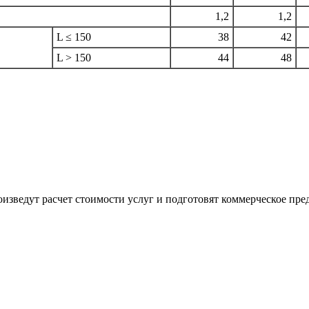
1,2
1,2
L ≤ 150
38
42
L > 150
44
48
изведут расчет стоимости услуг и подготовят коммерческое пре