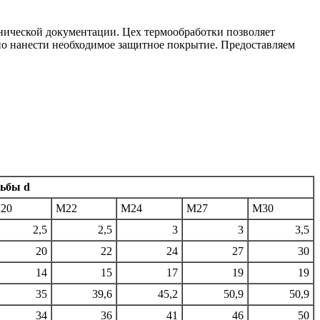
хнической документации. Цех термообработки позволяет
ивно нанести необходимое защитное покрытие. Предоставляем
ьбы d
20
М22
М24
М27
М30
2,5
2,5
3
3
3,5
20
22
24
27
30
14
15
17
19
19
35
39,6
45,2
50,9
50,9
34
36
41
46
50