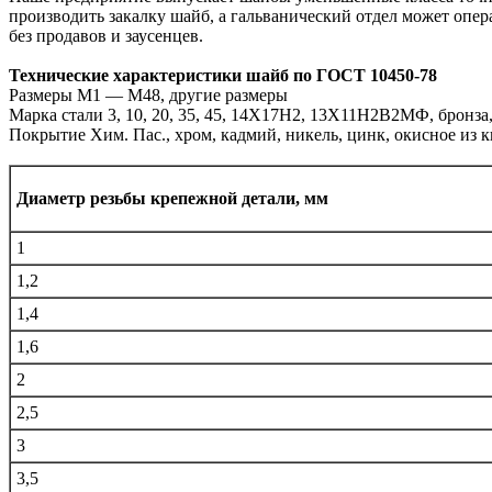
производить закалку шайб, а гальванический отдел может опе
без продавов и заусенцев.
Технические характеристики шайб по ГОСТ 10450-78
Размеры М1 — М48, другие размеры
Марка стали 3, 10, 20, 35, 45, 14Х17Н2, 13Х11Н2В2МФ, бронза,
Покрытие Хим. Пас., хром, кадмий, никель, цинк, окисное из 
Диаметр резьбы крепежной детали, мм
1
1,2
1,4
1,6
2
2,5
3
3,5