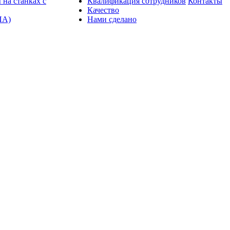
 на станках с
Квалификация сотрудников
Контакты
Качество
ПА)
Нами сделано