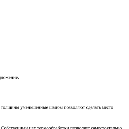
дложение.
й толщины уменьшенные шайбы позволяют сделать место
 Собственный цех термообработки позволяет самостоятельно